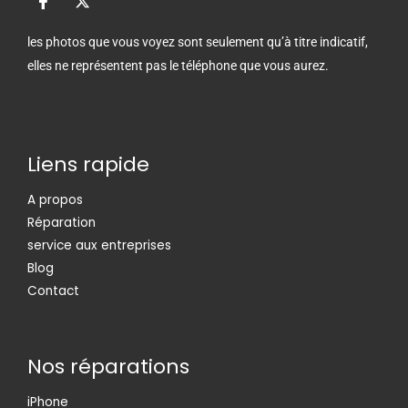
a
-
c
t
e
w
les photos que vous voyez sont seulement qu’à titre indicatif,
b
i
elles ne représentent pas le téléphone que vous aurez.
o
t
o
t
k
e
-
r
f
Liens rapide
A propos
Réparation
service aux entreprises
Blog
Contact
Nos réparations
iPhone