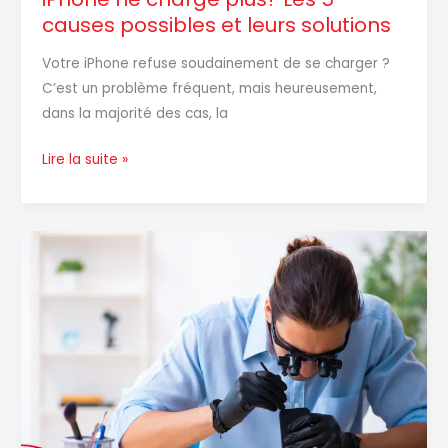
causes possibles et leurs solutions
Votre iPhone refuse soudainement de se charger ?
C’est un problème fréquent, mais heureusement,
dans la majorité des cas, la
Lire la suite »
Réparation
cellulaire
:
ce
que
vous
pouvez
attendre
en