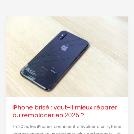
iPhone
brisé
:
vaut-
il
mieux
réparer
ou
remplacer
en
2025
?
iPhone brisé : vaut-il mieux réparer
ou remplacer en 2025 ?
En 2025, les iPhones continuent d’évoluer à un rythme