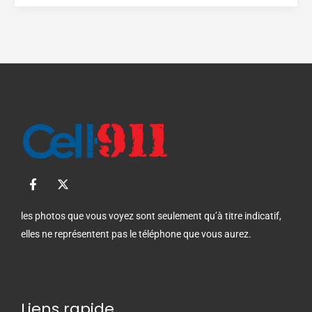
F
X
a
-
c
t
e
w
les photos que vous voyez sont seulement qu’à titre indicatif,
b
i
elles ne représentent pas le téléphone que vous aurez.
o
t
o
t
k
e
-
r
f
Liens rapide