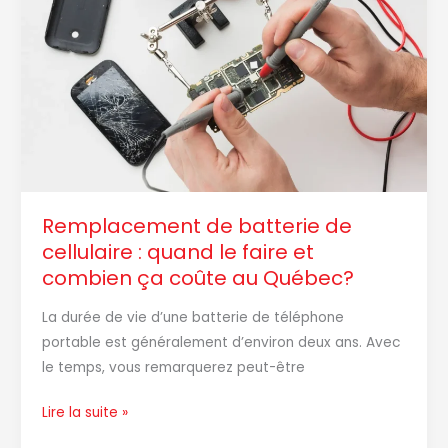
de
cellulaire
:
quand
le
faire
et
combien
ça
Remplacement de batterie de
coûte
cellulaire : quand le faire et
au
combien ça coûte au Québec?
Québec?
La durée de vie d’une batterie de téléphone
portable est généralement d’environ deux ans. Avec
le temps, vous remarquerez peut-être
Lire la suite »