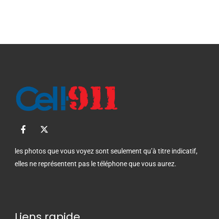
F
X
a
-
c
t
e
w
les photos que vous voyez sont seulement qu’à titre indicatif,
b
i
elles ne représentent pas le téléphone que vous aurez.
o
t
o
t
k
e
-
r
f
Liens rapide